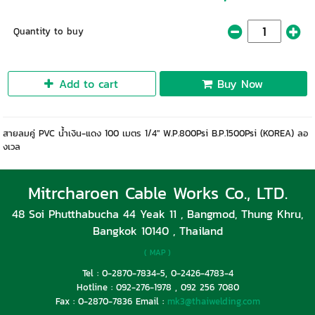
Quantity to buy
Add to cart
Buy Now
สายลมคู่ PVC น้ำเงิน-แดง 100 เมตร 1/4″ W.P.800Psi B.P.1500Psi (KOREA) ลอ
งเวล
Mitrcharoen Cable Works Co., LTD.
48 Soi Phutthabucha 44 Yeak 11 , Bangmod, Thung Khru,
Bangkok 10140 , Thailand
( MAP )
Tel : 0-2870-7834-5, 0-2426-4783-4
Hotline : 092-276-1978 , 092 256 7080
Fax : 0-2870-7836 Email :
mk3@thaiwelding.com